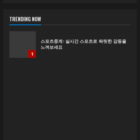
TRENDING NOW
스포츠중계: 실시간 스포츠로 짜릿한 감동을
느껴보세요
1