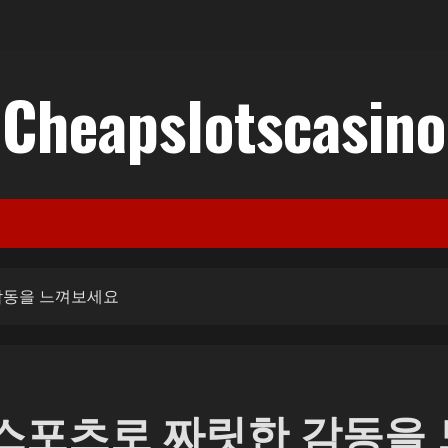
Cheapslotscasino
감동을 느껴보세요
 스포츠로 짜릿한 감동을