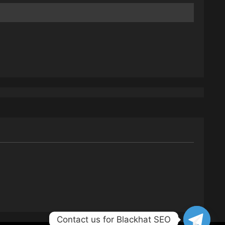
Contact us for Blackhat SEO