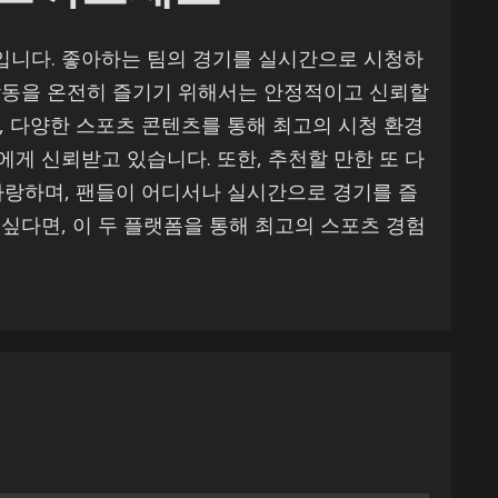
입니다. 좋아하는 팀의 경기를 실시간으로 시청하
 감동을 온전히 즐기기 위해서는 안정적이고 신뢰할
 다양한 스포츠 콘텐츠를 통해 최고의 시청 환경
게 신뢰받고 있습니다. 또한, 추천할 만한 또 다
자랑하며, 팬들이 어디서나 실시간으로 경기를 즐
싶다면, 이 두 플랫폼을 통해 최고의 스포츠 경험