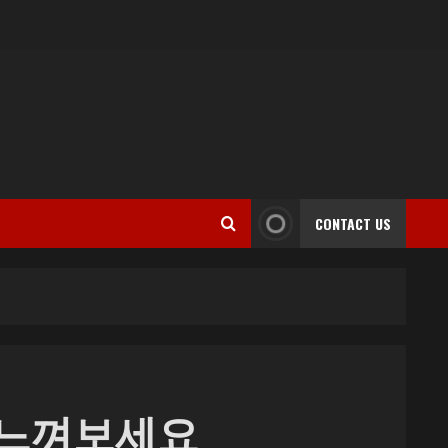
CONTACT US
 느껴보세요