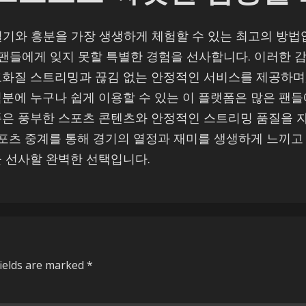
기와 흥분을 가장 생생하게 체험할 수 있는 최고의 방법
 팬들에게 잊지 못할 특별한 경험을 선사합니다. 이러한
고화질 스트리밍과 끊김 없는 안정적인 서비스를 제공하며,
분에 누구나 쉽게 이용할 수 있는 이 플랫폼은 많은 팬들에
폼은 풍부한 스포츠 콘텐츠와 안정적인 스트리밍 품질을 
스포츠 중계를 통해 경기의 열정과 재미를 생생하게 느끼고 
 선사할 완벽한 선택입니다.
fields are marked
*